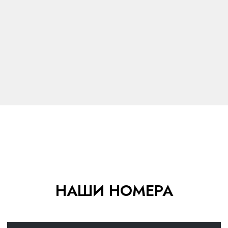
Стандарт с видом на море
3 чел
22 m²
С балконом
Апартаменты двухуровневые
4 чел
28 m²
НАШИ НОМЕРА
Вид на город