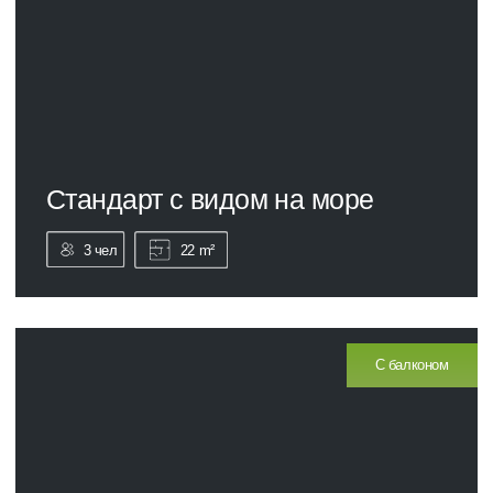
С балконом
Апартаменты двухуровневые
4 чел
28 m²
Вид на город
Апартаменты двухуровневые Лофт