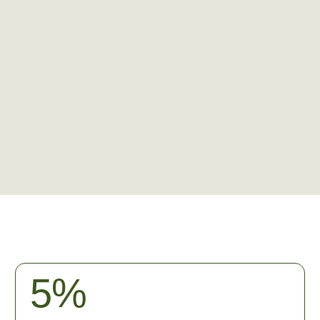
5%
Бронь до 3 номеров скидка 5% от
базовой цены
7%
Бронь от 3 до 10 номеров скидка 7%
от базовой цены