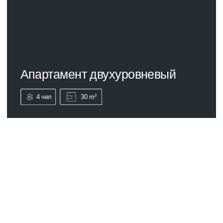
BRON@NEOLIT.SU
Отдел бронирования
ОТЕЛИ СЕТИ
4Rest Красная поляна
Парк Горького
Пушкин