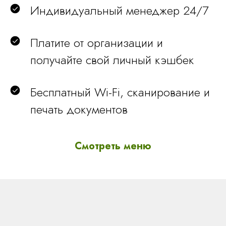
Индивидуальный менеджер 24/7
Вид на город
Платите от организации и
получайте свой личный кэшбек
Бесплатный Wi-Fi, сканирование и
Стандартный с балконом
печать документов
2 чел
22 m²
Смотреть меню
Вид на море