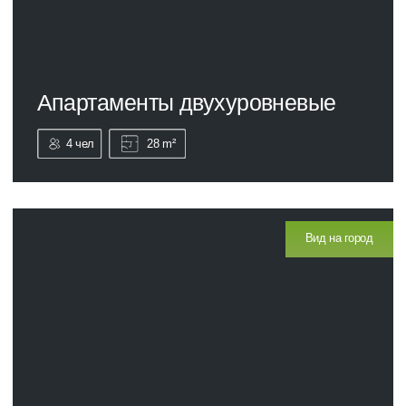
4чел
30 m²
Вид на море
Апартаменты Двухуровневые Классик
4 чел
30 m²
С балконом